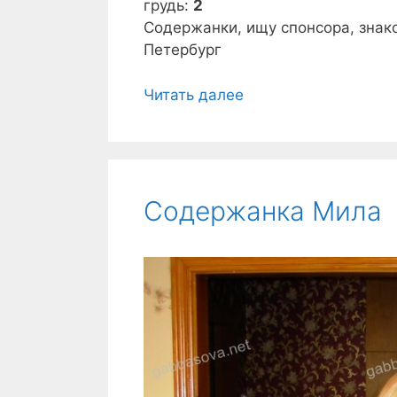
грудь:
2
Содержанки, ищу спонсора, знако
Петербург
Читать далее
С
о
д
е
р
Содержанка Мила
ж
а
н
к
а
Э
л
е
о