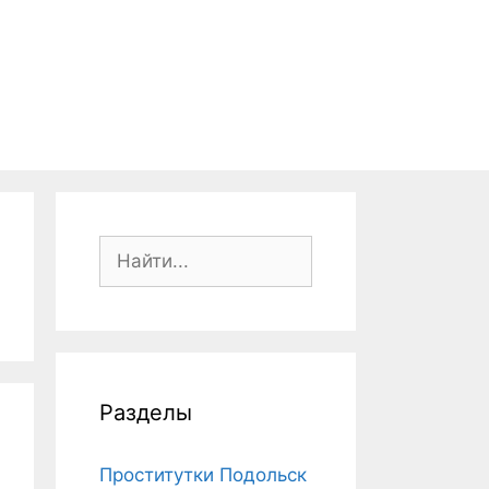
П
о
и
с
к
:
Разделы
Проститутки Подольск