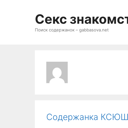
Перейти
к
Секс знакомс
содержимому
Поиск содержанок – gabbasova.net
Содержанка КСЮ