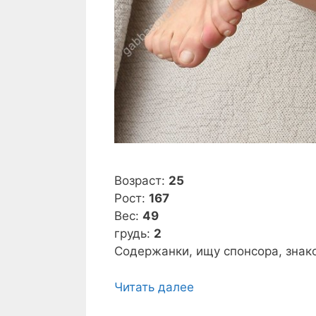
Возраст:
25
Рост:
167
Вес:
49
грудь:
2
Содержанки, ищу спонсора, знако
Читать далее
С
о