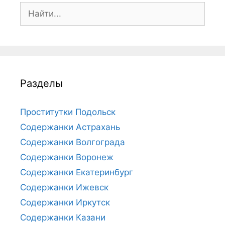
П
о
и
с
к
:
Разделы
Проститутки Подольск
Содержанки Астрахань
Содержанки Волгограда
Содержанки Воронеж
Содержанки Екатеринбург
Содержанки Ижевск
Содержанки Иркутск
Содержанки Казани