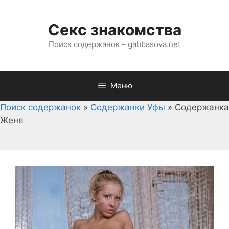
Перейти
к
Секс знакомства
содержимому
Поиск содержанок – gabbasova.net
Меню
Поиск содержанок
»
Содержанки Уфы
»
Содержанка
Женя