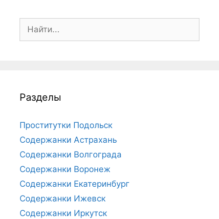
П
о
и
с
к
:
Разделы
Проститутки Подольск
Содержанки Астрахань
Содержанки Волгограда
Содержанки Воронеж
Содержанки Екатеринбург
Содержанки Ижевск
Содержанки Иркутск