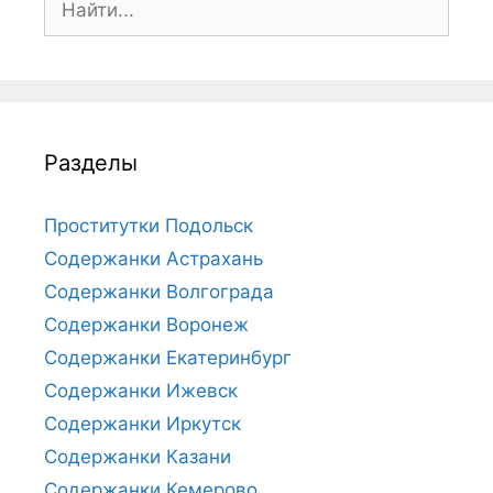
о
и
с
к
:
Разделы
Проститутки Подольск
Содержанки Астрахань
Содержанки Волгограда
Содержанки Воронеж
Содержанки Екатеринбург
Содержанки Ижевск
Содержанки Иркутск
Содержанки Казани
Содержанки Кемерово