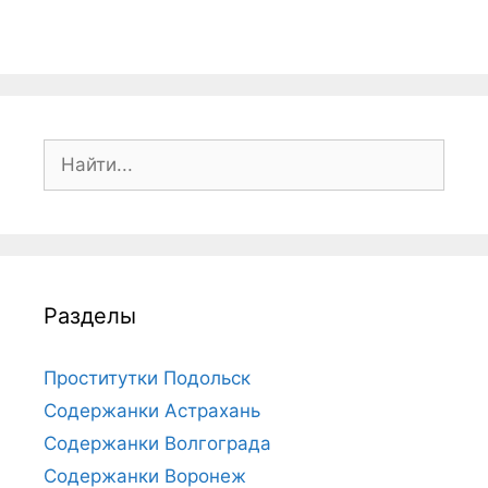
П
о
и
с
к
:
Разделы
Проститутки Подольск
Содержанки Астрахань
Содержанки Волгограда
Содержанки Воронеж