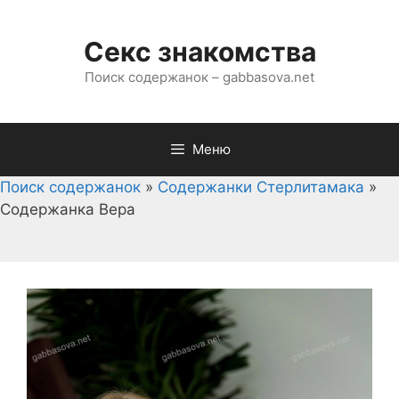
Перейти
к
Секс знакомства
содержимому
Поиск содержанок – gabbasova.net
Меню
Поиск содержанок
»
Содержанки Стерлитамака
»
Содержанка Вера